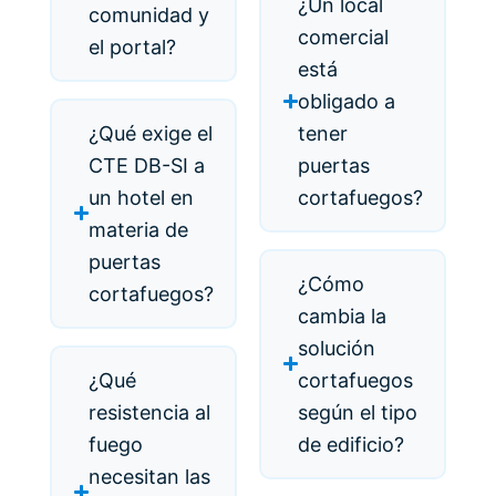
¿Un local
comunidad y
comercial
el portal?
está
obligado a
¿Qué exige el
tener
CTE DB-SI a
puertas
un hotel en
cortafuegos?
materia de
puertas
¿Cómo
cortafuegos?
cambia la
solución
¿Qué
cortafuegos
resistencia al
según el tipo
fuego
de edificio?
necesitan las