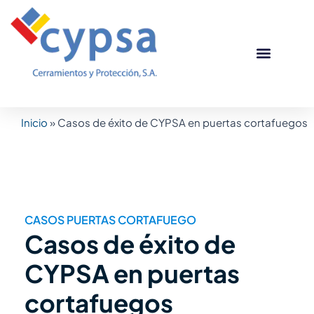
Ir
al
contenido
Puertas corta
Otros produc
Casos de éxito
Inicio
»
Casos de éxito de CYPSA en puertas cortafuegos
CASOS PUERTAS CORTAFUEGO
Casos de éxito de
CYPSA en puertas
cortafuegos