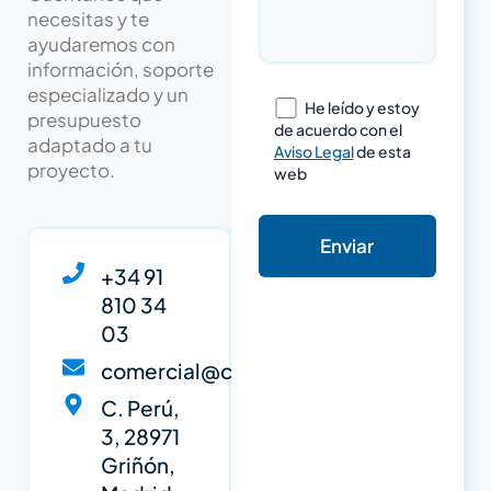
necesitas y te
ayudaremos con
información, soporte
especializado y un
He leído y estoy
presupuesto
de acuerdo con el
adaptado a tu
Aviso Legal
de esta
proyecto.
web
+34 91
810 34
03
comercial@cypsa.net
C. Perú,
3, 28971
Griñón,