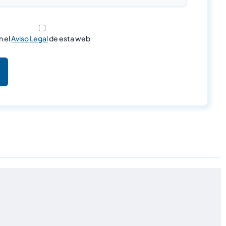
n el
Aviso Legal
de esta web