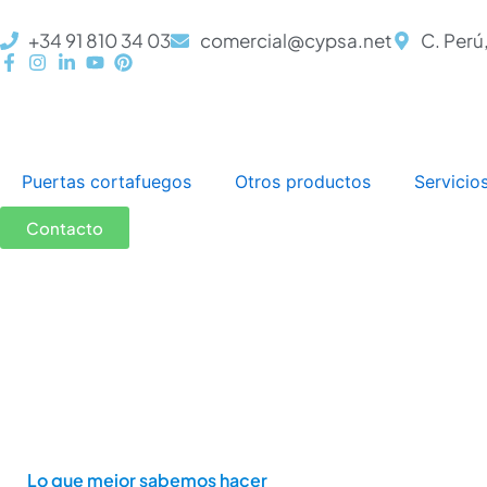
Ir
+34 91 810 34 03
comercial@cypsa.net
C. Perú
al
contenido
Puertas cortafuegos
Otros productos
Servicio
Contacto
Lo que mejor sabemos hacer