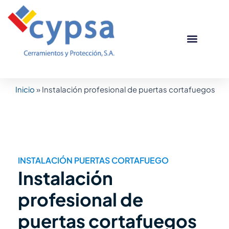
Ir
al
contenido
Puertas corta
Otros produc
Casos de éxito
Inicio
»
Instalación profesional de puertas cortafuegos
INSTALACIÓN PUERTAS CORTAFUEGO
Instalación
profesional de
puertas cortafuegos