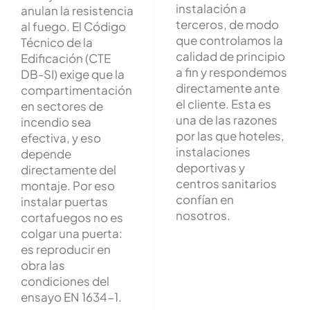
instalación a
anulan la resistencia
terceros, de modo
al fuego. El Código
que controlamos la
Técnico de la
calidad de principio
Edificación (CTE
a fin y respondemos
DB-SI) exige que la
directamente ante
compartimentación
el cliente. Esta es
en sectores de
una de las razones
incendio sea
por las que hoteles,
efectiva, y eso
instalaciones
depende
deportivas y
directamente del
centros sanitarios
montaje. Por eso
confían en
instalar puertas
nosotros.
cortafuegos no es
colgar una puerta:
es reproducir en
obra las
condiciones del
ensayo EN 1634-1.