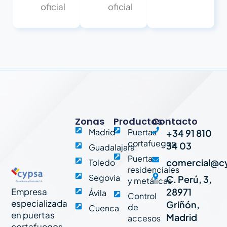
oficial
oficial
Zonas
Productos
Contacto
Madrid
Puertas
+34 91 810
cortafuegos
34 03
Guadalajara
Puertas
comercial@c
Toledo
residenciales
Segovia
C. Perú, 3,
y metálicas
Empresa
28971
Ávila
Control
especializada
Griñón,
de
Cuenca
en puertas
Madrid
accesos
cortafuegos,