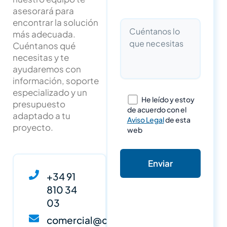
asesorará para
encontrar la solución
más adecuada.
Cuéntanos qué
necesitas y te
ayudaremos con
información, soporte
especializado y un
He leído y estoy
presupuesto
de acuerdo con el
adaptado a tu
Aviso Legal
de esta
proyecto.
web
+34 91
810 34
03
comercial@cypsa.net