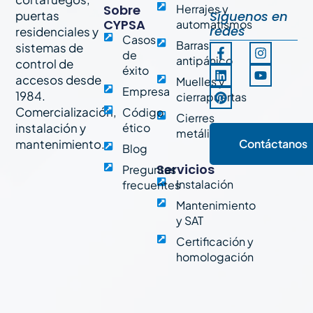
Sobre
Herrajes y
puertas
Síguenos en
CYPSA
automatismos
redes
residenciales y
Casos
Barras
sistemas de
F
L
P
I
Y
de
a
i
i
n
o
antipánico
control de
éxito
c
n
n
s
u
accesos desde
Muelles y
e
k
t
t
t
Empresa
1984.
cierrapuertas
b
e
e
a
u
o
d
r
g
b
Comercialización,
Código
Cierres
o
i
e
r
e
instalación y
ético
metálicos
k
n
s
a
mantenimiento.
Contáctanos
-
t
m
Blog
f
Servicios
Preguntas
Instalación
frecuentes
Mantenimiento
y SAT
Certificación y
homologación