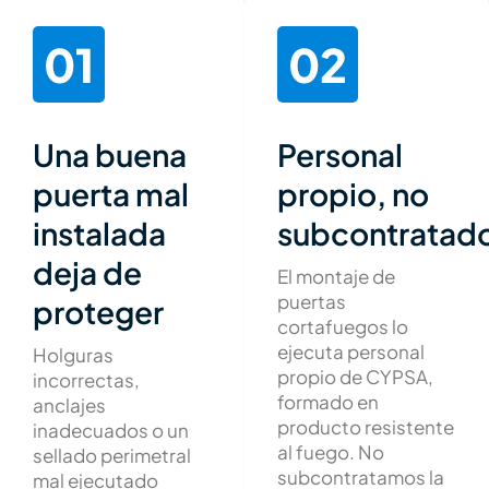
01
02
Una buena
Personal
puerta mal
propio, no
instalada
subcontratad
deja de
El montaje de
puertas
proteger
cortafuegos lo
ejecuta personal
Holguras
propio de CYPSA,
incorrectas,
formado en
anclajes
producto resistente
inadecuados o un
al fuego. No
sellado perimetral
subcontratamos la
mal ejecutado