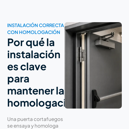
f
INSTALACIÓN CORRECTA
CON HOMOLOGACIÓN
Por qué la
instalación
es clave
para
mantener la
homologación
Una puerta cortafuegos
se ensaya y homologa