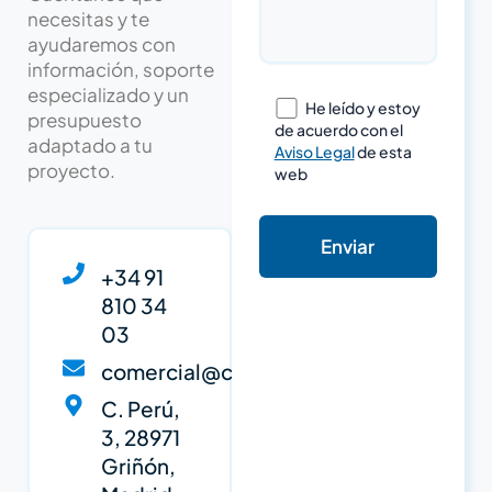
necesitas y te
ayudaremos con
información, soporte
especializado y un
He leído y estoy
presupuesto
de acuerdo con el
adaptado a tu
Aviso Legal
de esta
proyecto.
web
+34 91
810 34
03
comercial@cypsa.net
C. Perú,
3, 28971
Griñón,