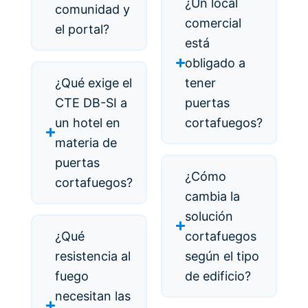
¿Un local
comunidad y
comercial
el portal?
está
obligado a
¿Qué exige el
tener
CTE DB-SI a
puertas
un hotel en
cortafuegos?
materia de
puertas
¿Cómo
cortafuegos?
cambia la
solución
¿Qué
cortafuegos
resistencia al
según el tipo
fuego
de edificio?
necesitan las