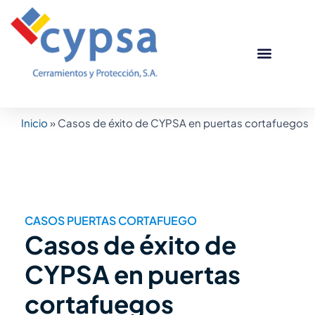
Ir
al
contenido
Puertas corta
Otros produc
Casos de éxito
Inicio
»
Casos de éxito de CYPSA en puertas cortafuegos
CASOS PUERTAS CORTAFUEGO
Casos de éxito de
CYPSA en puertas
cortafuegos