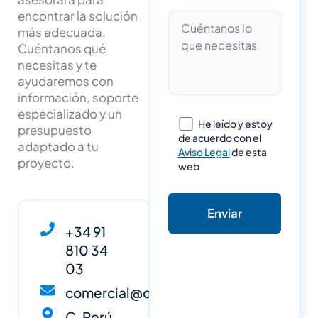
encontrar la solución
más adecuada.
Cuéntanos qué
necesitas y te
ayudaremos con
información, soporte
especializado y un
He leído y estoy
presupuesto
de acuerdo con el
adaptado a tu
Aviso Legal
de esta
proyecto.
web
+34 91
810 34
03
comercial@cypsa.net
C. Perú,