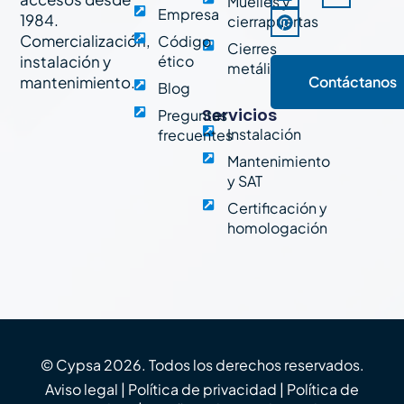
Muelles y
e
k
t
t
t
Empresa
1984.
cierrapuertas
b
e
e
a
u
o
d
r
g
b
Comercialización,
Código
Cierres
o
i
e
r
e
instalación y
ético
metálicos
k
n
s
a
mantenimiento.
Contáctanos
-
t
m
Blog
f
Servicios
Preguntas
Instalación
frecuentes
Mantenimiento
y SAT
Certificación y
homologación
© Cypsa 2026. Todos los derechos reservados.
Aviso legal
|
Política de privacidad
|
Política de