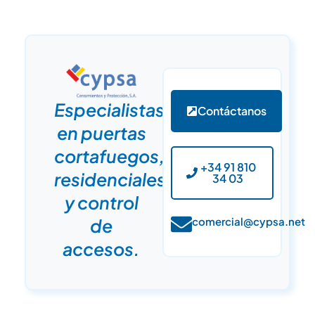
Especialistas
Contáctanos
en puertas
cortafuegos,
+34 91 810
residenciales
34 03
y control
de
comercial@cypsa.net
accesos.