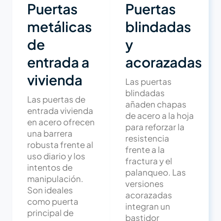
Puertas
Puertas
metálicas
blindadas
de
y
entrada a
acorazadas
vivienda
Las puertas
blindadas
Las puertas de
añaden chapas
entrada vivienda
de acero a la hoja
en acero ofrecen
para reforzar la
una barrera
resistencia
robusta frente al
frente a la
uso diario y los
fractura y el
intentos de
palanqueo. Las
manipulación.
versiones
Son ideales
acorazadas
como puerta
integran un
principal de
bastidor