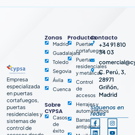
Zonas
Productos
Contacto
Madrid
Puertas
+34 91 810
cortafuegos
34 03
Guadalajara
Puertas
comercial@c
Toledo
residenciales
Segovia
C. Perú, 3,
y metálicas
Empresa
28971
Ávila
Control
especializada
Griñón,
de
Cuenca
en puertas
Madrid
accesos
cortafuegos,
Sobre
Herrajes y
puertas
Síguenos en
CYPSA
automatismos
redes
residenciales y
Casos
Barras
sistemas de
F
L
P
I
Y
de
a
i
i
n
o
antipánico
control de
éxito
c
n
n
s
u
accesos desde