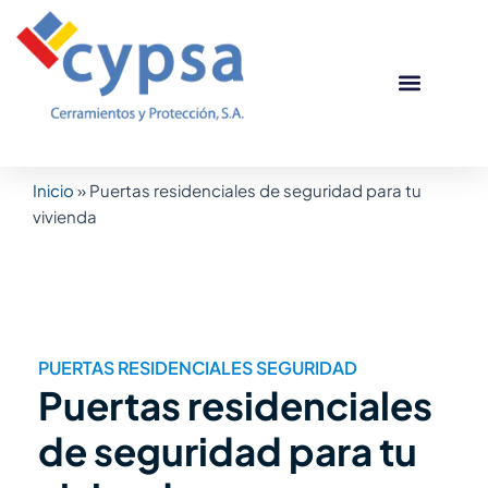
Ir
al
contenido
Puertas corta
Otros produc
Casos de éxito
Inicio
»
Puertas residenciales de seguridad para tu
vivienda
PUERTAS RESIDENCIALES SEGURIDAD
Puertas residenciales
de seguridad para tu