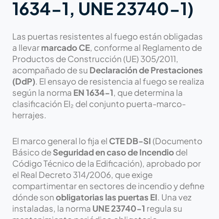
1634-1, UNE 23740-1)
Las puertas resistentes al fuego están obligadas
a llevar
marcado CE
, conforme al Reglamento de
Productos de Construcción (UE) 305/2011,
acompañado de su
Declaración de Prestaciones
(DdP)
. El ensayo de resistencia al fuego se realiza
según la norma
EN 1634-1
, que determina la
clasificación EI₂ del conjunto puerta-marco-
herrajes.
El marco general lo fija el
CTE DB-SI
(Documento
Básico de
Seguridad en caso de Incendio
del
Código Técnico de la Edificación), aprobado por
el Real Decreto 314/2006, que exige
compartimentar en sectores de incendio y define
dónde son
obligatorias las puertas EI
. Una vez
instaladas, la norma
UNE 23740-1
regula su