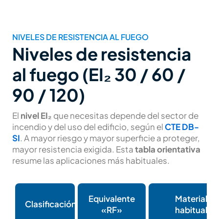
NIVELES DE RESISTENCIA AL FUEGO
Niveles de resistencia
al fuego (EI₂ 30 / 60 /
90 / 120)
El
nivel EI₂
que necesitas depende del sector de
incendio y del uso del edificio, según el
CTE DB-
SI
. A mayor riesgo y mayor superficie a proteger,
mayor resistencia exigida. Esta
tabla orientativa
resume las aplicaciones más habituales.
Equivalente
Material
Clasificación
«RF»
habitual