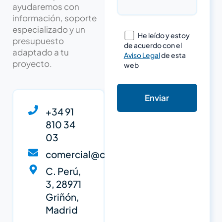
ayudaremos con
información, soporte
especializado y un
He leído y estoy
presupuesto
de acuerdo con el
adaptado a tu
Aviso Legal
de esta
proyecto.
web
+34 91
810 34
03
comercial@cypsa.net
C. Perú,
3, 28971
Griñón,
Madrid