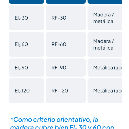
Madera /
EI₂ 30
RF-30
metálica
Madera /
EI₂ 60
RF-60
metálica
EI₂ 90
RF-90
Metálica (acero
EI₂ 120
RF-120
Metálica (acero
*Como criterio orientativo, la
madera cubre bien EI₂ 30 y 60 con