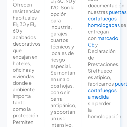
EI₂ 60, 90 y
Ofrecen
documentación,
120. Son la
resistencias
nuestras
puertas
opción
habituales
cortafuegos
para
EI₂ 30 y EI₂
homologadas
se
industria,
60 y
entregan
garajes,
acabados
con
marcado
cuartos
decorativos
CE
y
técnicos y
que
Declaración
locales de
encajan en
de
riesgo
hoteles,
Prestaciones.
especial.
oficinas y
Si el hueco
Se montan
viviendas,
es atípico,
en una o
donde el
fabricamos
puer
dos hojas,
ambiente
cortafuegos
con o sin
importa
a medida
barra
tanto
sin perder
antipánico,
como la
la
y soportan
protección.
homologación.
un uso
Permiten
intensivo.