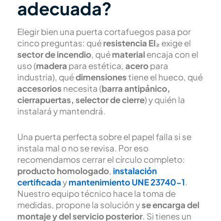
adecuada?
Elegir bien una puerta cortafuegos pasa por
cinco preguntas: qué
resistencia EI₂
exige el
sector de incendio
, qué
material
encaja con el
uso (
madera
para estética,
acero
para
industria), qué
dimensiones
tiene el hueco, qué
accesorios
necesita (
barra antipánico,
cierrapuertas, selector de cierre
) y quién la
instalará y mantendrá.
Una puerta perfecta sobre el papel falla si se
instala mal o no se revisa. Por eso
recomendamos cerrar el círculo completo:
producto homologado
,
instalación
certificada
y
mantenimiento UNE 23740-1
.
Nuestro equipo técnico hace la toma de
medidas, propone la solución y
se encarga del
montaje y del servicio posterior
. Si tienes un