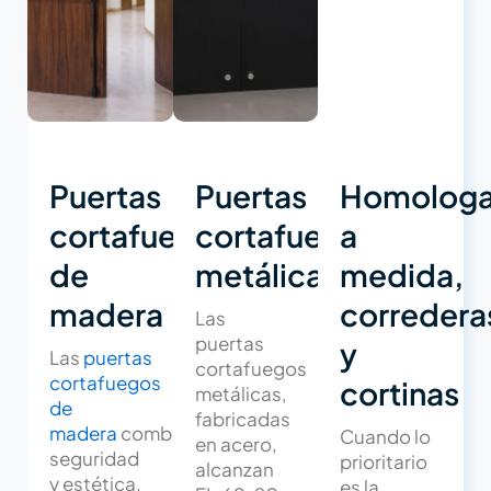
Puertas
Puertas
Homologa
cortafuegos
cortafuegos
a
de
metálicas
medida,
madera
corredera
Las
puertas
y
Las
puertas
cortafuegos
cortafuegos
cortinas
metálicas,
de
fabricadas
madera
combinan
Cuando lo
en acero,
seguridad
prioritario
alcanzan
y estética.
es la