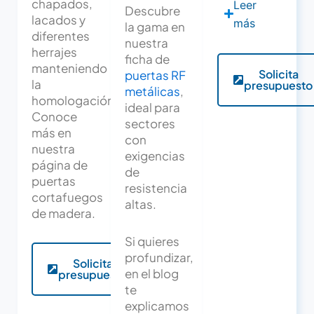
chapados,
Leer
Descubre
lacados y
más
la gama en
diferentes
nuestra
herrajes
ficha de
manteniendo
Solicita
puertas RF
la
presupuesto
metálicas
,
homologación.
ideal para
Conoce
sectores
más en
con
nuestra
exigencias
página de
de
puertas
resistencia
cortafuegos
altas.
de madera.
Si quieres
profundizar,
Solicita
en el blog
presupuesto
te
explicamos