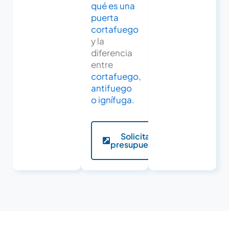
qué es una
puerta
cortafuego
y la
diferencia
entre
cortafuego,
antifuego
o ignífuga
.
Solicita
presupuesto