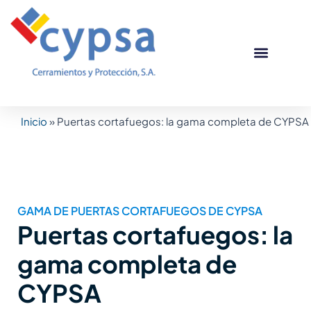
Ir
al
contenido
Puertas corta
Otros produc
Casos de éxito
Inicio
»
Puertas cortafuegos: la gama completa de CYPSA
GAMA DE PUERTAS CORTAFUEGOS DE CYPSA
Puertas cortafuegos: la
gama completa de
CYPSA