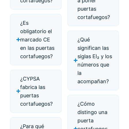
cortafuegos?
a poner
puertas
cortafuegos?
¿Es
obligatorio el
marcado CE
¿Qué
en las puertas
significan las
cortafuegos?
siglas EI₂ y los
números que
la
¿CYPSA
acompañan?
fabrica las
puertas
cortafuegos?
¿Cómo
distingo una
puerta
¿Para qué
cortafuegos