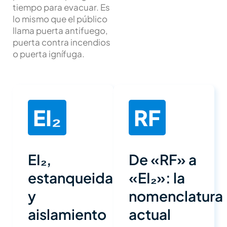
tiempo para evacuar. Es
lo mismo que el público
llama puerta antifuego,
puerta contra incendios
o puerta ignífuga.
EI₂
RF
EI₂,
De «RF» a
estanqueidad
«EI₂»: la
y
nomenclatura
aislamiento
actual