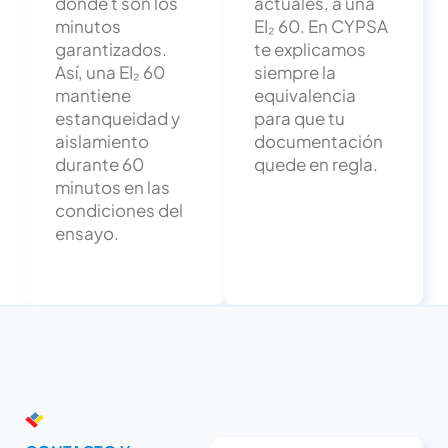
donde t son los
actuales, a una
minutos
EI₂ 60. En CYPSA
garantizados.
te explicamos
Así, una EI₂ 60
siempre la
mantiene
equivalencia
estanqueidad y
para que tu
aislamiento
documentación
durante 60
quede en regla.
minutos en las
condiciones del
ensayo.