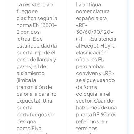
La resistencia al
La antigua
fuego se
nomenclatura
clasifica según la
española era
norma EN 13501-
«RF-
2 con dos
30/60/90/120»
letras:
E
de
(RF = Resistencia
estanqueidad (la
al Fuego). Hoy la
puerta impide el
clasificación
paso de llamas y
oficial es EI₂,
gases) e
I
de
pero ambas
aislamiento
conviven y «RF»
(limita la
se sigue usando
transmisión de
de forma
calor a la cara no
coloquial en el
expuesta). Una
sector. Cuando
puerta
hablamos de una
cortafuegos se
puerta RF 60 nos
designa
referimos, en
como
EI₂ t
,
términos