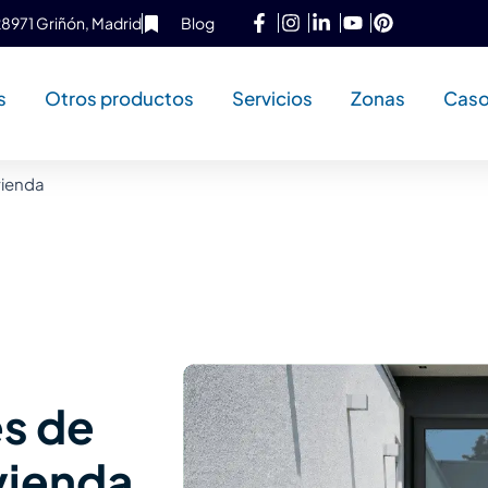
 28971 Griñón, Madrid
Blog
s
Otros productos
Servicios
Zonas
Caso
vienda
es de
vienda