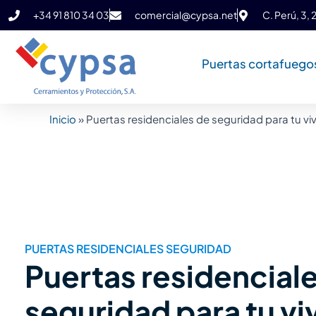
Ir
+34 91 810 34 03
comercial@cypsa.net
C. Perú, 3,
al
contenido
Puertas cortafuego
Inicio
»
Puertas residenciales de seguridad para tu vi
PUERTAS RESIDENCIALES SEGURIDAD
Puertas residencial
seguridad para tu vi